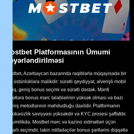
Mostbet Platformasının Ümumi
Dəyərləndirilməsi
Mostbet, Azərbaycan bazarında rəqiblərlə müqayisədə bir
sıra üstünlüklərə malikdir: sürətli qeydiyyat, əlverişli mobil
tətbiq, geniş bonus seçimi və sürətli dəstək. Mənfi
cəhətlərə bonus mərc tələblərinin yüksək olması və bəzi
ödəniş metodlarının məhdudluğu daxildir. Platformanın
təhlükəsizlik səviyyəsi yüksəkdir və KYC prosesi şəffafdır.
Ümumilikdə, Mostbet mərc və kazino xidmətləri üçün
etibarlı seçimdir, lakin istifadəçilər bonus şərtlərini diqqətlə