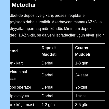
və Metodlar
Mostbet-də depozit və çıxarış prosesi rəqiblərlə
müqayisədə daha sürətlidir. Azərbaycan manatı (AZN) ilə
əməliyyatlar aparmaq mümkündür. Minimum depozit
məbləği 1 AZN-dir, bu da yeni istifadəçilər üçün əlverişlidir.
Depozit
Çıxarış
Metod
Müddəti
Müddəti
Bank kartı
Dərhal
1-3 gün
Elektron pul
Dərhal
24 saat
kisəsi
Mobil operator
Dərhal
Yoxdur
Kriptovalyuta
Dərhal
1 saat
Bank köçürməsi
1-2 gün
3-5 gün