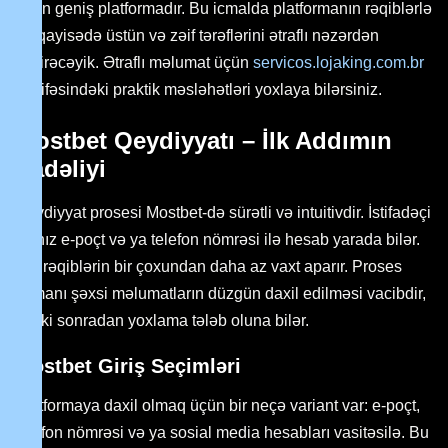
edən geniş platformadır. Bu icmalda platformanın rəqiblərlə
müqayisədə üstün və zəif tərəflərini ətraflı nəzərdən
keçirəcəyik. Ətraflı məlumat üçün
servicos.lojaking.com.br
səhifəsindəki praktik məsləhətləri yoxlaya bilərsiniz.
Mostbet Qeydiyyatı – İlk Addımın
Sadəliyi
Qeydiyyat prosesi Mostbet-də sürətli və intuitivdir. İstifadəçi
yalnız e-poçt və ya telefon nömrəsi ilə hesab yarada bilər.
Bu, rəqiblərin bir çoxundan daha az vaxt aparır. Proses
zamanı şəxsi məlumatların düzgün daxil edilməsi vacibdir,
çünki sonradan yoxlama tələb oluna bilər.
Mostbet Giriş Seçimləri
Platformaya daxil olmaq üçün bir neçə variant var: e-poçt,
telefon nömrəsi və ya sosial media hesabları vasitəsilə. Bu